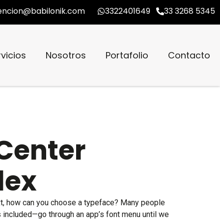
encion@babilonik.com
3322401649
33 3268 5345
vicios
Nosotros
Portafolio
Contacto
Center
lex
t, how can you choose a typeface? Many people
 included—go through an app’s font menu until we