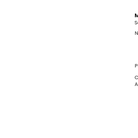
M
S
N
P
C
A